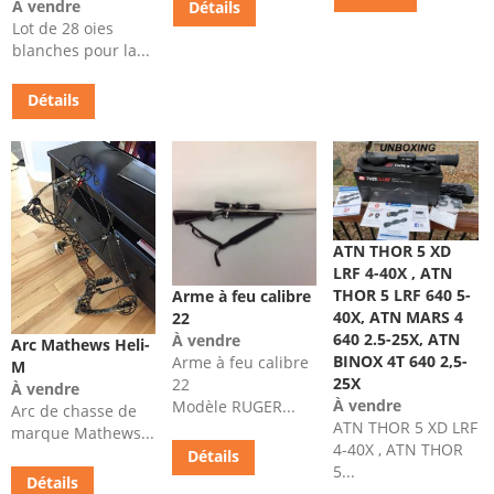
À vendre
Détails
Lot de 28 oies
blanches pour la...
Détails
ATN THOR 5 XD
LRF 4-40X , ATN
THOR 5 LRF 640 5-
Arme à feu calibre
40X, ATN MARS 4
22
640 2.5-25X, ATN
À vendre
Arc Mathews Heli-
BINOX 4T 640 2,5-
Arme à feu calibre
M
25X
22
À vendre
À vendre
Modèle RUGER...
Arc de chasse de
ATN THOR 5 XD LRF
marque Mathews...
4-40X , ATN THOR
Détails
5...
Détails