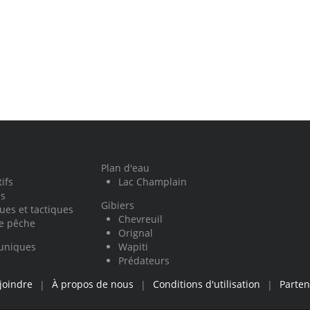
Plan d'eau
ifs
Lac Champlain
ls
Gibiers
ues et tactiques
Chevreuil
de pêche
Orignal
auniques
Wapiti
Prédateurs
joindre
À propos de nous
Conditions d'utilisation
Parten
|
|
|