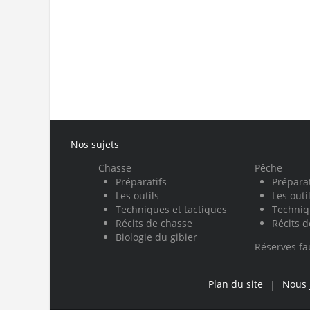
Nos sujets
Chasse
Pêche
Préparatifs
Préparat
Les outils
Les outi
Techniques et tactiques
Techniq
Récits de chasse
Récits 
Biologie du gibier
Réserves f
Plan du site
Nous 
|