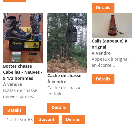
Détails
Calls (appeaux) à
orignal
À vendre
Appeaux à orignal
en écorce...
Bottes chasse
Cabellas - Neuves -
Cache de chasse
9 1/2 hommes
Détails
À vendre
À vendre
Cache de chasse
Bottes de chasse
en toile...
neuves, jamais...
Détails
Détails
1 à 12 sur 65
Suivant
Dernier