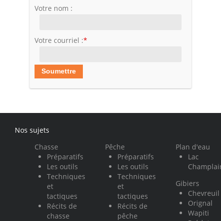
Votre nom :
Votre courriel :
*
Nos sujets
Chasse
Pêche
Plan d'eau
Préparatifs
Préparatifs
Lac
Les outils
Les outils
Champlai
Techniques
Techniques
Gibiers
et
et
Chevreuil
tactiques
tactiques
Orignal
Récits de
Récits de
Wapiti
chasse
pêche